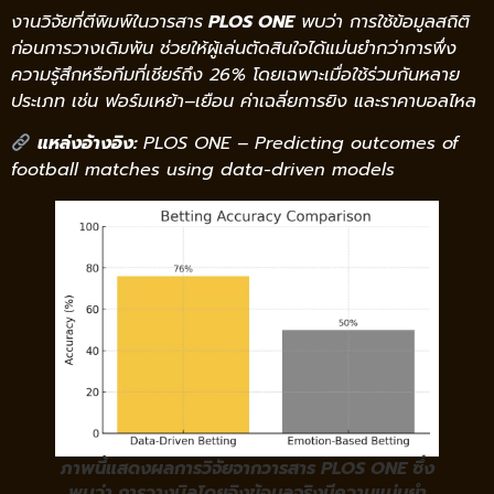
งานวิจัยที่ตีพิมพ์ในวารสาร
PLOS ONE
พบว่า การใช้ข้อมูลสถิติ
ก่อนการวางเดิมพัน ช่วยให้ผู้เล่นตัดสินใจได้แม่นยำกว่าการพึ่ง
ความรู้สึกหรือทีมที่เชียร์ถึง 26% โดยเฉพาะเมื่อใช้ร่วมกันหลาย
ประเภท เช่น ฟอร์มเหย้า–เยือน ค่าเฉลี่ยการยิง และราคาบอลไหล
แหล่งอ้างอิง:
PLOS ONE – Predicting outcomes of
football matches using data-driven models
ภาพนี้แสดงผลการวิจัยจากวารสาร PLOS ONE ซึ่ง
พบว่า การวางบิลโดยอิงข้อมูลจริงมีความแม่นยำ