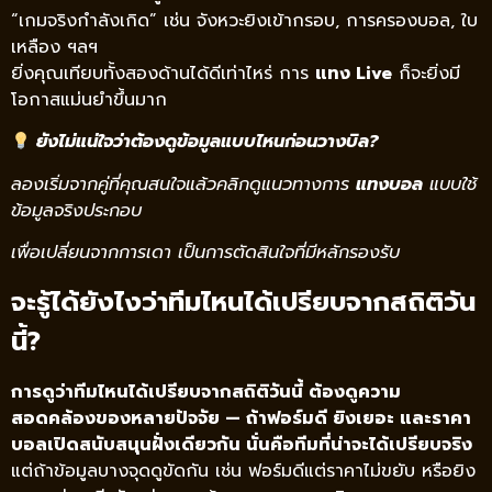
“เกมจริงกำลังเกิด” เช่น จังหวะยิงเข้ากรอบ, การครองบอล, ใบ
เหลือง ฯลฯ
ยิ่งคุณเทียบทั้งสองด้านได้ดีเท่าไหร่ การ
แทง Live
ก็จะยิ่งมี
โอกาสแม่นยำขึ้นมาก
ยังไม่แน่ใจว่าต้องดูข้อมูลแบบไหนก่อนวางบิล?
ลองเริ่มจากคู่ที่คุณสนใจแล้วคลิกดูแนวทางการ
แทงบอล
แบบใช้
ข้อมูลจริงประกอบ
เพื่อเปลี่ยนจากการเดา เป็นการตัดสินใจที่มีหลักรองรับ
จะรู้ได้ยังไงว่าทีมไหนได้เปรียบจากสถิติวัน
นี้?
การดูว่าทีมไหนได้เปรียบจากสถิติวันนี้ ต้องดูความ
สอดคล้องของหลายปัจจัย — ถ้าฟอร์มดี ยิงเยอะ และราคา
บอลเปิดสนับสนุนฝั่งเดียวกัน นั่นคือทีมที่น่าจะได้เปรียบจริง
แต่ถ้าข้อมูลบางจุดดูขัดกัน เช่น ฟอร์มดีแต่ราคาไม่ขยับ หรือยิง