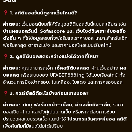
1. สถิติบอลวันนี้ดูจากเว็บไหนดี?
คำตอบ:
เว็บยอดนิยมที่ให้ข้อมูลสถิติบอลวันนี้แบบละเอียด เช่น
บ้านผลบอลวันนี้
,
Sofascore
และ
เว็บไซต์วิเคราะห์บอลชื่อ
ดังอื่น ๆ
ที่ให้ข้อมูลครบทั้งฟอร์มและราคาบอล เหมาะสำหรับเช็ก
ฟอร์มล่าสุด ตารางแข่ง และราคาบอลไหลแบบเรียลไทม์
2. ดูสถิติบอลสดระหว่างแข่งได้จากที่ไหน?
คำตอบ:
คุณสามารถเช็ก
เช็คสถิติบอลสด
ผ่านเว็บอย่าง
ผล
บอลสด
หรือระบบของ UFABET888.ing ได้แบบเรียลไทม์ ทั้ง
จำนวนการยิงเข้ากรอบ, ใบเหลือง, ใบแดง และการครองบอล
3. ควรใช้สถิติอะไรบ้างก่อนแทงบอล?
คำตอบ:
เน้นดู
ฟอร์มเหย้า–เยือน
,
ค่าเฉลี่ยยิง–เสีย
, ราคา
บอลเปิด–ไหล และตัวผู้เล่นบาดเจ็บ หรือหากต้องการช่วย
ประมวลผลแบบรวดเร็ว แนะนำใช้
โปรแกรมวิเคราะห์บอล สถิติ
เพื่อคัดทีมที่มีแนวโน้มได้เปรียบ