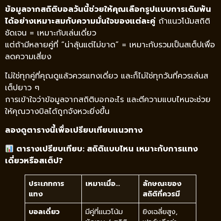
ข้อมูลจากสถิติบอลวันนี้ช่วยให้คุณเลือกรูปแบบการเดิมพัน
ได้อย่างเหมาะสมกับความมั่นใจของแต่ละคู่
ถ้าแนวโน้มสถิติ
ชัดเจน = เหมาะกับเล่นเดี่ยว
แต่ถ้ามีหลายคู่ที่ “น่าลุ้นแต่ไม่ขาด” = เหมาะกับรวมเป็นสเต็ปเพื่อ
ลดความเสี่ยง
ไม่ใช่ทุกคู่ที่คุณดูแล้วควรแทงเดี่ยว และก็ไม่ใช่ทุกวันที่ควรเล่นส
เต็ปยาว ๆ
การเข้าใจว่าข้อมูลจากสถิติบอกอะไร และตีความแบบไหนจะช่วย
ให้คุณวางบิลได้ถูกจังหวะยิ่งขึ้น
ลองดูตารางนี้เพื่อเปรียบเทียบแนวทาง
ตารางเปรียบเทียบ: สถิติแบบไหน เหมาะกับการแทง
เดี่ยวหรือสเต็ป?
ประเภทการ
เหมาะเมื่อ…
ลักษณะของ
แทง
สถิติที่ควรมี
บอลเดี่ยว
มีคู่ที่แนวโน้ม
ยิงเฉลี่ยสูง,