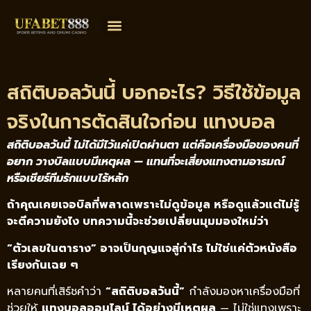
สถิติบอลวันนี้ บอกอะไร? วิธีใช้ข้อมูล
จริงในการตัดสินใจก่อน แทงบอล
สถิติบอลวันนี้ ไม่ได้มีไว้แค่เปิดผ่านตา แต่คือเครื่องมือของคนที่
อยาก วางบิลแบบมีเหตุผล
— แทนที่จะเสี่ยงแทงตามอารมณ์
หรือเชียร์ทีมรักแบบไร้หลัก
ถ้าคุณเคยเจอบิลที่พลาดเพราะไม่ดูข้อมูล หรือดูแล้วแต่ไม่รู้
จะตีความยังไง บทความนี้จะช่วยเปลี่ยนมุมมองใหม่ว่า
“ตัวเลขในตาราง” อาจเป็นกุญแจสู่กำไร ไม่ใช่แค่ตัวหนังสือ
เรียงกันเฉย ๆ
หลายคนที่เสิร์ชคำว่า
“สถิติบอลวันนี้”
กำลังมองหาเครื่องมือที่
ช่วยให้
แทงบอลออนไลน์ ได้อย่างมีเหตุผล
— ไม่ใช่แทงเพราะ