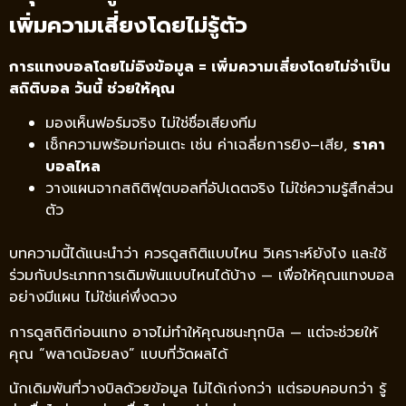
เพิ่มความเสี่ยงโดยไม่รู้ตัว
การแทงบอลโดยไม่อิงข้อมูล = เพิ่มความเสี่ยงโดยไม่จำเป็น
สถิติบอล วันนี้ ช่วยให้คุณ
มองเห็นฟอร์มจริง ไม่ใช่ชื่อเสียงทีม
เช็กความพร้อมก่อนเตะ เช่น ค่าเฉลี่ยการยิง–เสีย,
ราคา
บอลไหล
วางแผนจากสถิติฟุตบอลที่อัปเดตจริง ไม่ใช่ความรู้สึกส่วน
ตัว
บทความนี้ได้แนะนำว่า ควรดูสถิติแบบไหน วิเคราะห์ยังไง และใช้
ร่วมกับประเภทการเดิมพันแบบไหนได้บ้าง — เพื่อให้คุณแทงบอล
อย่างมีแผน ไม่ใช่แค่พึ่งดวง
การดูสถิติก่อนแทง อาจไม่ทำให้คุณชนะทุกบิล — แต่จะช่วยให้
คุณ “พลาดน้อยลง” แบบที่วัดผลได้
นักเดิมพันที่วางบิลด้วยข้อมูล ไม่ได้เก่งกว่า แต่รอบคอบกว่า รู้