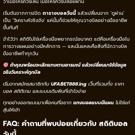
ว่าเมื่อไหร่ควรเล่น เมื่อไหร่ควรปล่อยผ่าน
เริ่มต้นจากการเปิด
ตารางบอลวันนี้
แล้วเปลี่ยนจาก ‘ดูผ่าน’
เป็น ‘วิเคราะห์จริงจัง’ แค่นั้นก็ช่วยให้คุณวางบิลอย่างมืออาชีพ
ขึ้นทันที
จำไว้ว่า สถิติไม่ใช่เครื่องมือพยากรณ์อนาคต แต่คือเครื่องมือใน
การวางแผนอย่างมีหลักการ — และนั่นแหละคือสิ่งที่นักวางบิล
มืออาชีพทำทุกวัน
ถ้าคุณพร้อมจะเลิกแทงตามอารมณ์ แล้วเปลี่ยนมาใช้ข้อมูล
จริงวิเคราะห์ทุกบิล
เริ่มจากสมัครสมาชิกกับ
UFABET888.ing
เว็บที่รวมทั้ง ราคา
บอล สถิติเกม และระบบเดิมพันที่เข้าใจง่าย
ทุกอย่างออกแบบมาเพื่อคนที่อยาก
แทงบอลแบบมีแผน
ไม่ใช่แค่
ลุ้นให้เข้า
FAQ: คำถามที่พบบ่อยเกี่ยวกับ สถิติบอล
วันนี้