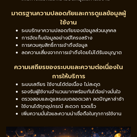
มาตรฐานความปลอดภัยและการดูแลข้อมูลผู้
ใช้งาน
ระบบรักษาความปลอดภัยของข้อมูลส่วนบุคคล
การจัดเก็บข้อมูลอย่างมีโครงสร้าง
การควบคุมสิทธิ์การเข้าถึงข้อมูล
ลดความเสี่ยงจากการเข้าถึงโดยไม่ได้รับอนุญาต
ความเสถียรของระบบและความต่อเนื่องใน
การให้บริการ
ระบบเสถียร ใช้งานได้ต่อเนื่อง ไม่สะดุด
รองรับผู้ใช้งานจำนวนมากพร้อมกันได้อย่างมั่นใจ
ตรวจสอบและดูแลระบบตลอดเวลา ลดปัญหาล่าช้า
ใช้งานได้ทุกอุปกรณ์ สะดวก รวดเร็ว
เพิ่มความมั่นใจและความน่าเชื่อถือในทุกการใช้งาน