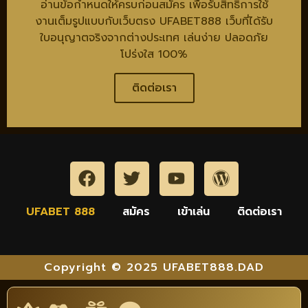
อ่านข้อกำหนดให้ครบก่อนสมัคร เพื่อรับสิทธิ์การใช้
งานเต็มรูปแบบกับเว็บตรง UFABET888 เว็บที่ได้รับ
ใบอนุญาตจริงจากต่างประเทศ เล่นง่าย ปลอดภัย
โปร่งใส 100%
ติดต่อเรา
UFABET 888
สมัคร
เข้าเล่น
ติดต่อเรา
Copyright © 2025 UFABET888.DAD