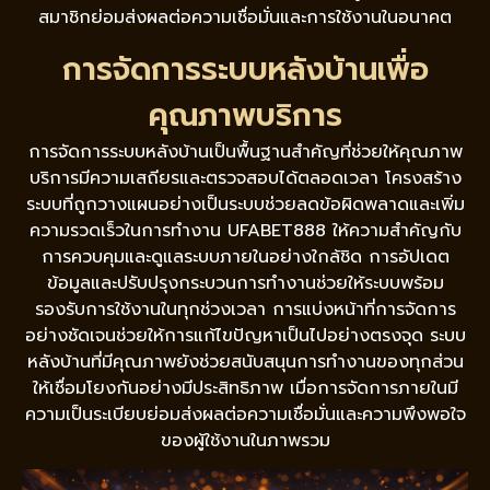
สมาชิกย่อมส่งผลต่อความเชื่อมั่นและการใช้งานในอนาคต
การจัดการระบบหลังบ้านเพื่อ
คุณภาพบริการ
การจัดการระบบหลังบ้านเป็นพื้นฐานสำคัญที่ช่วยให้คุณภาพ
บริการมีความเสถียรและตรวจสอบได้ตลอดเวลา โครงสร้าง
ระบบที่ถูกวางแผนอย่างเป็นระบบช่วยลดข้อผิดพลาดและเพิ่ม
ความรวดเร็วในการทำงาน UFABET888 ให้ความสำคัญกับ
การควบคุมและดูแลระบบภายในอย่างใกล้ชิด การอัปเดต
ข้อมูลและปรับปรุงกระบวนการทำงานช่วยให้ระบบพร้อม
รองรับการใช้งานในทุกช่วงเวลา การแบ่งหน้าที่การจัดการ
อย่างชัดเจนช่วยให้การแก้ไขปัญหาเป็นไปอย่างตรงจุด ระบบ
หลังบ้านที่มีคุณภาพยังช่วยสนับสนุนการทำงานของทุกส่วน
ให้เชื่อมโยงกันอย่างมีประสิทธิภาพ เมื่อการจัดการภายในมี
ความเป็นระเบียบย่อมส่งผลต่อความเชื่อมั่นและความพึงพอใจ
ของผู้ใช้งานในภาพรวม