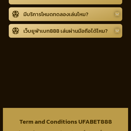
มีบริการโหมดทดลองเล่นไหม?
เว็บยูฟ่าเบท888 เล่นผ่านมือถือได้ไหม?
Term and Conditions UFABET888