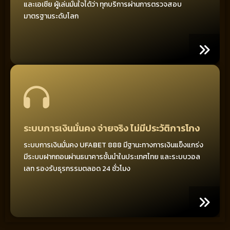
และเอเชีย ผู้เล่นมั่นใจได้ว่า ทุกบริการผ่านการตรวจสอบ
มาตรฐานระดับโลก
ระบบการเงินมั่นคง จ่ายจริง ไม่มีประวัติการโกง
ระบบการเงินมั่นคง UFABET 888 มีฐานะทางการเงินแข็งแกร่ง
มีระบบฝากถอนผ่านธนาคารชั้นนำในประเทศไทย และระบบวอล
เลท รองรับธุรกรรมตลอด 24 ชั่วโมง