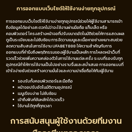
การออกแบบเว็บไซต์ให้ใช้งานง่ายทุกอุปกรณ์
เกมส์ออนไลน์
การออกแบบเว็บไซต์ให้ใช้งานง่ายทุกอุปกรณ์ช่วยให้ผู้ใช้งานสามารถเข้า
ถึงข้อมูลได้อย่างสะดวกไม่ว่าจะใช้งานผ่านมือถือ แท็บเล็ต หรือ
เกมออนไลน์ ยูฟ่า888 รวมชื่อดังที่
คอมพิวเตอร์ โครงสร้างหน้าจอที่ปรับขนาดอัตโนมัติช่วยให้การแสดงผล
คนเล่นเยอะที่สุด ค่ายยูฟ่าเบท
ดูเป็นระเบียบและไม่ซับซ้อน การจัดวางเมนูและเนื้อหาอย่างเหมาะสมช่วย
ทั้งหมด รวมไว้กว่า 13 ค่ายชั้นนำ
ลดความสับสนในการใช้งาน UFABET888 ให้ความสำคัญกับการ
ค่ายนอกลิขสิทธิ์แท้ 100% ได้รับ
ออกแบบที่คำนึงถึงพฤติกรรมของผู้ใช้งานเป็นหลัก การโหลดหน้าเว็บที่
อนุญาตถูกต้อง
รวดเร็วช่วยเพิ่มความคล่องตัวในการใช้งานแต่ละครั้ง ระบบที่รองรับทุก
อุปกรณ์ทำให้การใช้งานเป็นไปอย่างราบรื่นและสม่ำเสมอ การออกแบบที่
เข้าใจง่ายยังช่วยสร้างความมั่นใจและความน่าเชื่อถือให้กับผู้ใช้งาน
UFA Game Online
รองรับทั้งคอมพิวเตอร์และมือถือ
หน้าจอปรับอัตโนมัติตามอุปกรณ์
เมนูเรียบง่าย ไม่ซับซ้อน
เข้าถึงฟังก์ชันหลักได้รวดเร็ว
ใช้งานได้ทุกที่ทุกเวลา
การสนับสนุนผู้ใช้งานด้วยทีมงาน