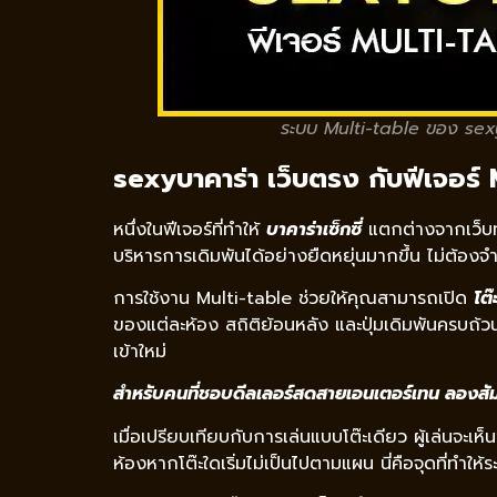
ระบบ Multi-table ของ sexyบา
sexyบาคาร่า เว็บตรง กับฟีเจอร์
หนึ่งในฟีเจอร์ที่ทำให้
บาคาร่าเซ็กซี่
แตกต่างจากเว็บทั
บริหารการเดิมพันได้อย่างยืดหยุ่นมากขึ้น ไม่ต้องจำ
การใช้งาน Multi-table ช่วยให้คุณสามารถเปิด
โต๊
ของแต่ละห้อง สถิติย้อนหลัง และปุ่มเดิมพันครบถ้ว
เข้าใหม่
สำหรับคนที่ชอบดีลเลอร์สดสายเอนเตอร์เทน ลองสั
เมื่อเปรียบเทียบกับการเล่นแบบโต๊ะเดียว ผู้เล่นจะเห
ห้องหากโต๊ะใดเริ่มไม่เป็นไปตามแผน นี่คือจุดที่ทำใ