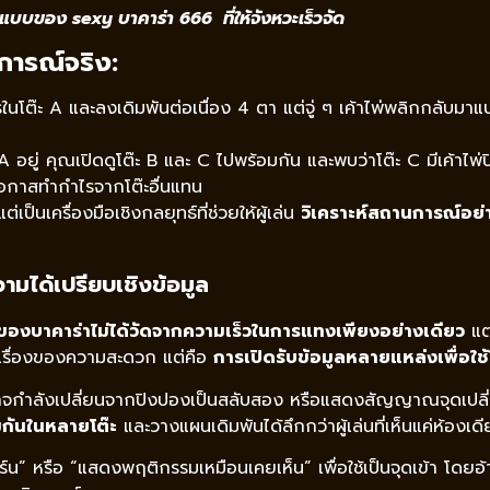
รูปแบบของ
sexy บาคาร่า 666
ที่ให้จังหวะเร็วจัด
การณ์จริง:
นโต๊ะ A และลงเดิมพันต่อเนื่อง 4 ตา แต่จู่ ๆ เค้าไพ่พลิกกลับมาแบ
อยู่ คุณเปิดดูโต๊ะ B และ C ไปพร้อมกัน และพบว่าโต๊ะ C มีเค้าไพ่ป
โอกาสทำกำไรจากโต๊ะอื่นแทน
่เป็นเครื่องมือเชิงกลยุทธ์ที่ช่วยให้ผู้เล่น
วิเคราะห์สถานการณ์อย่า
ามได้เปรียบเชิงข้อมูล
ของบาคาร่าไม่ได้วัดจากความเร็วในการแทงเพียงอย่างเดียว
แต่
แค่เรื่องของความสะดวก แต่คือ
การเปิดรับข้อมูลหลายแหล่งเพื่อใช
 ๆ อาจกำลังเปลี่ยนจากปิงปองเป็นสลับสอง หรือแสดงสัญญาณจุดเป
อมกันในหลายโต๊ะ
และวางแผนเดิมพันได้ลึกกว่าผู้เล่นที่เห็นแค่ห้องเด
แพตเทิร์น” หรือ “แสดงพฤติกรรมเหมือนเคยเห็น” เพื่อใช้เป็นจุดเข้า 