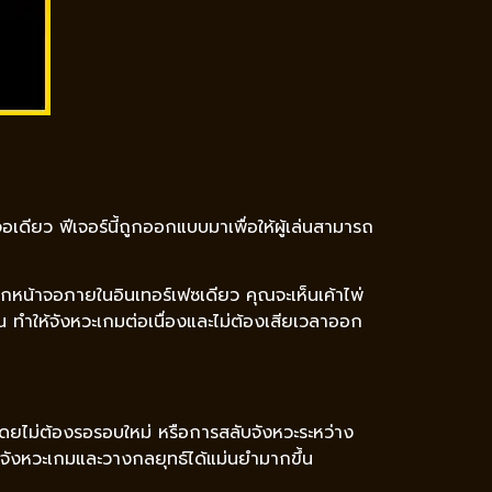
ดียว ฟีเจอร์นี้ถูกออกแบบมาเพื่อให้ผู้เล่นสามารถ
กหน้าจอภายในอินเทอร์เฟซเดียว คุณจะเห็นเค้าไพ่
 ทำให้จังหวะเกมต่อเนื่องและไม่ต้องเสียเวลาออก
ะได้โดยไม่ต้องรอรอบใหม่ หรือการสลับจังหวะระหว่าง
ร่งจังหวะเกมและวางกลยุทธ์ได้แม่นยำมากขึ้น