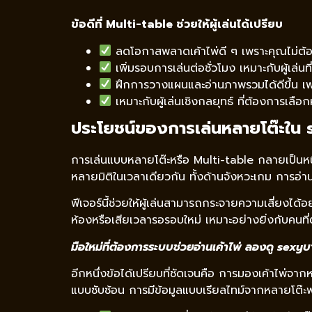
ข้อดีที่ Multi-table ช่วยให้ผู้เล่นได้เปรียบ
ลดโอกาสพลาดเค้าไพ่ดี ๆ เพราะคุณไม่ต้อ
เพิ่มรอบการเล่นต่อชั่วโมง เหมาะกับผู้เล่นที
ฝึกการวางแผนและอ่านภาพรวมได้ดีขึ้น เ
เหมาะกับผู้เล่นเชิงกลยุทธ์ ที่ต้องการเลือ
ประโยชน์ของการเล่นหลายโต๊ะใน 
การเล่นแบบหลายโต๊ะหรือ Multi-table กลายเป็นหน
หลายมิติในเวลาเดียวกัน ทั้งด้านจังหวะเกม การอ่า
ฟีเจอร์นี้ช่วยให้ผู้เล่นสามารถกระจายความเสี่ยงได้อ
ห้องหรือเสียเวลารอรอบใหม่ เหมาะอย่างยิ่งกับคนที
มือใหม่ที่ต้องการระบบช่วยอ่านเค้าไพ่ ลองดู
sexyบา
อีกหนึ่งข้อได้เปรียบที่ชัดเจนคือ การมองเค้าไพ่จาก
แบบซับซ้อน การมีข้อมูลแบบเรียลไทม์จากหลายโต๊ะพร้อม