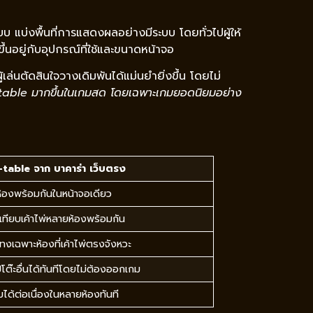
บ แบ่งพื้นที่การแสดงผลอย่างมีระบบ โดยทั่วไปผู้ให้
้นอยู่กับอุปกรณ์ที่ใช้และขนาดหน้าจอ
เล่นตัดสินใจวางเดิมพันได้แม่นยำยิ่งขึ้น โดยไม่
ti-table มากขึ้นในเกมสด โดยเฉพาะเกมยอดนิยมอย่าง
-table จาก บาคาร่า เว็บตรง
้องพร้อมกันในหน้าจอเดียว
เทียบเค้าไพ่หลายห้องพร้อมกัน
ทงเฉพาะห้องที่เค้าไพ่ตรงจังหวะ
โต๊ะอื่นได้ทันทีโดยไม่ต้องออกเกม
มได้ต่อเนื่องในหลายห้องทันที