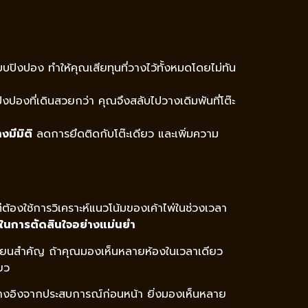
บปิงปอง ทำให้คุณเสียทุนที่วางไว้ทั้งหมดโดยไม่ทัน
ิงปองที่เดินสวยกว่า คุณจึงสลับไปวางเดิมพันที่โต๊ะ
งมีมิติ
ลดการยึดติดกับโต๊ะเดียว และเพิ่มความ
ต้องใช้การวิเคราะห์แนวโน้มของเค้าไพ่ในช่วงเวลา
้ในการตัดสินใจอย่างแม่นยำ
ลี่ยนสำคัญ ถ้าคุณมองเห็นหลายห้องในเวลาเดียว
ียว
โดยอ้างอิงจากประสบการณ์ก่อนหน้า ยิ่งมองเห็นหลาย