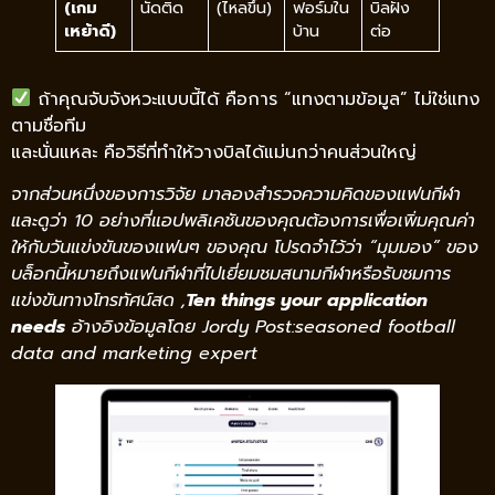
(เกม
นัดติด
(ไหลขึ้น)
ฟอร์มใน
บิลฝั่ง
เหย้าดี)
บ้าน
ต่อ
ถ้าคุณจับจังหวะแบบนี้ได้ คือการ “แทงตามข้อมูล” ไม่ใช่แทง
ตามชื่อทีม
และนั่นแหละ คือวิธีที่ทำให้วางบิลได้แม่นกว่าคนส่วนใหญ่
จากส่วนหนึ่งของการวิจัย มาลองสำรวจความคิดของแฟนกีฬา
และดูว่า 10 อย่างที่แอปพลิเคชันของคุณต้องการเพื่อเพิ่มคุณค่า
ให้กับวันแข่งขันของแฟนๆ ของคุณ โปรดจำไว้ว่า “มุมมอง” ของ
บล็อกนี้หมายถึงแฟนกีฬาที่ไปเยี่ยมชมสนามกีฬาหรือรับชมการ
แข่งขันทางโทรทัศน์สด ,
Ten things your application
needs
อ้างอิงข้อมูลโดย Jordy Post:seasoned football
data and marketing expert