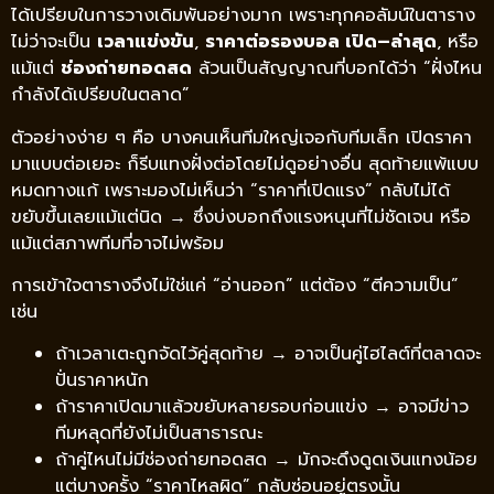
ได้เปรียบในการวางเดิมพันอย่างมาก เพราะทุกคอลัมน์ในตาราง
ไม่ว่าจะเป็น
เวลาแข่งขัน
,
ราคาต่อรองบอล เปิด–ล่าสุด
, หรือ
แม้แต่
ช่องถ่ายทอดสด
ล้วนเป็นสัญญาณที่บอกได้ว่า “ฝั่งไหน
กำลังได้เปรียบในตลาด”
ตัวอย่างง่าย ๆ คือ บางคนเห็นทีมใหญ่เจอกับทีมเล็ก เปิดราคา
มาแบบต่อเยอะ ก็รีบแทงฝั่งต่อโดยไม่ดูอย่างอื่น สุดท้ายแพ้แบบ
หมดทางแก้ เพราะมองไม่เห็นว่า “ราคาที่เปิดแรง” กลับไม่ได้
ขยับขึ้นเลยแม้แต่นิด → ซึ่งบ่งบอกถึงแรงหนุนที่ไม่ชัดเจน หรือ
แม้แต่สภาพทีมที่อาจไม่พร้อม
การเข้าใจตารางจึงไม่ใช่แค่ “อ่านออก” แต่ต้อง “ตีความเป็น”
เช่น
ถ้าเวลาเตะถูกจัดไว้คู่สุดท้าย → อาจเป็นคู่ไฮไลต์ที่ตลาดจะ
ปั่นราคาหนัก
ถ้าราคาเปิดมาแล้วขยับหลายรอบก่อนแข่ง → อาจมีข่าว
ทีมหลุดที่ยังไม่เป็นสาธารณะ
ถ้าคู่ไหนไม่มีช่องถ่ายทอดสด → มักจะดึงดูดเงินแทงน้อย
แต่บางครั้ง “ราคาไหลผิด” กลับซ่อนอยู่ตรงนั้น