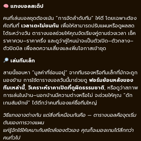
แทงบอลสเต็ป
คนที่เล่นบอลชุดต้องเน้น “การจัดลำดับทีม” ให้ดี โดยเฉพาะต้อง
คัดทีมที่
เวลาเตะไม่ชนกัน
เพื่อให้สามารถปรับแผนหรือดูผลสด
ได้ระหว่างวัน ตารางบอลช่วยให้คุณจัดเรียงคู่ตามช่วงเวลา เช็ค
ราคาควบ–ราคาครึ่ง และดูว่าคู่ไหนน่าจะเป็นตัวเปิด–ตัวกลาง–
ตัวปิดบิล เพื่อลดความเสี่ยงและเพิ่มโอกาสเข้าชุด
เล่นทีมเล็ก
สายนี้ชอบหา “มูลค่าที่ซ่อนอยู่” จากทีมรองหรือทีมเล็กที่มักจะถูก
มองข้าม การใช้ตารางบอลวันนี้มาช่วยดู
ฟอร์มย้อนหลังของ
ทีมเหล่านี้
,
วิเคราะห์ราคาเปิดที่ดูผิดธรรมชาติ
, หรือดูว่าสภาพ
การเล่นในบ้าน–นอกบ้านมีความต่างหรือไม่ จะช่วยให้คุณ “ดัก
เกมล้มยักษ์” ได้ดีกว่าคนที่มองแค่ชื่อทีมใหญ่
วิธีแทงอาจต่างกัน แต่สิ่งที่เหมือนกันคือ — ตารางบอลคือจุดเริ่ม
ต้นของการวางแผน
แค่รู้จักใช้ให้เหมาะกับสไตล์ของตัวเอง คุณก็จะมองเกมได้ลึกกว่า
คนทั่วไป