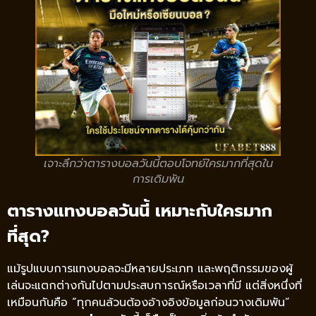
เจาะลึกว่าตารางบอลวันนี้ตอบโจทย์ใครมากที่สุดใน
การเดิมพัน
ตารางแทงบอลวันนี้ เหมาะกับใครมาก
ที่สุด?
แม้รูปแบบการแทงบอลจะมีหลายประเภท และพฤติกรรมของผู้
เล่นจะแตกต่างกันไปตามประสบการณ์หรือเวลาที่มี แต่สิ่งหนึ่งที่
เหมือนกันคือ “ทุกคนล้วนต้องอ้างอิงข้อมูลก่อนวางเดิมพัน”