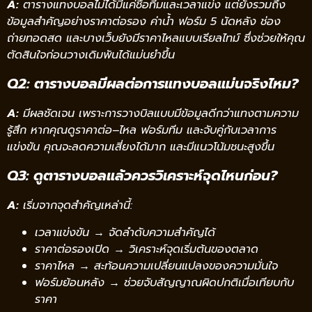
A:
ตารางแทงบอลไม่ได้มีแค่ชื่อทีมและเวลาแข่ง แต่ยังรวมถึง
ข้อมูลสำคัญอย่างราคาต่อรอง ค่าน้ำ ฟอร์ม 5 นัดหลัง ช่อง
ถ่ายทอดสด และบางเว็บยังมีราคาไหลแบบเรียลไทม์ ซึ่งช่วยให้คุณ
ตัดสินใจก่อนวางเดิมพันได้แม่นยำขึ้น
Q2: ตารางบอลมีผลต่อการแทงบอลแม่นจริงไหม?
A:
มีผลชัดเจน เพราะการวางบิลแบบมีข้อมูลดีกว่าแทงตามความ
รู้สึก หากคุณดูราคาต่อ–ไหล ฟอร์มทีม และจับคู่กับเวลาการ
แข่งขัน คุณจะลดความเสี่ยงได้มาก และมีแนวโน้มชนะสูงขึ้น
Q3: ดูตารางบอลแล้วควรวิเคราะห์จุดไหนก่อน?
A:
เริ่มจากจุดสำคัญเหล่านี้:
เวลาแข่งขัน → จัดลำดับความสำคัญได้
ราคาต่อรองเปิด → วิเคราะห์จุดเริ่มต้นของตลาด
ราคาไหล → สะท้อนความเปลี่ยนแปลงของความมั่นใจ
ฟอร์มย้อนหลัง → ช่วยจับสัญญาณผิดปกติเมื่อเทียบกับ
ราคา