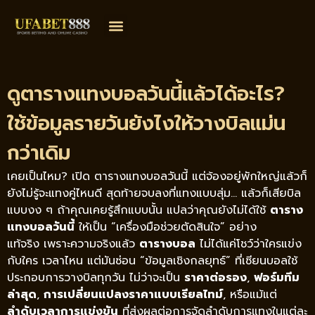
ดูตารางแทงบอลวันนี้แล้วได้อะไร?
ใช้ข้อมูลรายวันยังไงให้วางบิลแม่น
กว่าเดิม
เคยเป็นไหม? เปิด ตารางแทงบอลวันนี้ แต่จ้องอยู่พักใหญ่แล้วก็
ยังไม่รู้จะแทงคู่ไหนดี สุดท้ายจบลงที่แทงแบบสุ่ม… แล้วก็เสียบิล
แบบงง ๆ ถ้าคุณเคยรู้สึกแบบนั้น แปลว่าคุณยังไม่ได้ใช้
ตาราง
แทงบอลวันนี้
ให้เป็น “เครื่องมือช่วยตัดสินใจ” อย่าง
แท้จริง เพราะความจริงแล้ว
ตารางบอล
ไม่ได้แค่โชว์ว่าใครแข่ง
กับใคร เวลาไหน แต่มันซ่อน “ข้อมูลเชิงกลยุทธ์” ที่เซียนบอลใช้
ประกอบการวางบิลทุกวัน ไม่ว่าจะเป็น
ราคาต่อรอง
,
ฟอร์มทีม
ล่าสุด
,
การเปลี่ยนแปลงราคาแบบเรียลไทม์
, หรือแม้แต่
ลำดับเวลาการแข่งขัน
ที่ส่งผลต่อการจัดลำดับการแทงในแต่ละ