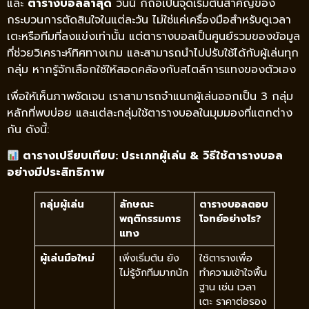
และ
ตารางบอลล่าสุด
วันนี้ ก็ถือเป็นจุดเริ่มต้นสำคัญของ
กระบวนการตัดสินใจในแต่ละวัน ไม่ใช่แค่เครื่องมือสำหรับดูเวลา
เตะหรือทีมที่ลงแข่งเท่านั้น แต่ตารางบอลเป็นศูนย์รวมของข้อมูล
ที่ช่วยวิเคราะห์ทิศทางเกม และสามารถนำไปปรับใช้ได้กับผู้เล่นทุก
กลุ่ม หากรู้จักเลือกใช้ให้สอดคล้องกับสไตล์การแทงของตัวเอง
เพื่อให้เห็นภาพชัดเจน เราสามารถจำแนกผู้เล่นออกเป็น 3 กลุ่ม
หลักที่พบบ่อย และแต่ละกลุ่มใช้ตารางบอลในมุมมองที่แตกต่าง
กัน ดังนี้:
ตารางเปรียบเทียบ: ประเภทผู้เล่น & วิธีใช้ตารางบอล
อย่างมีประสิทธิภาพ
กลุ่มผู้เล่น
ลักษณะ
ตารางบอลตอบ
พฤติกรรมการ
โจทย์อย่างไร?
แทง
ผู้เล่นมือใหม่
เพิ่งเริ่มต้น ยัง
ใช้ตารางเพื่อ
ไม่รู้จักทีมมากนัก
ทำความเข้าใจพื้น
ฐาน เช่น เวลา
เตะ ราคาต่อรอง