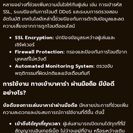
หลายอย่างที่ช่วยเพิ่มความมั่นใจให้กับผู้เล่น เช่น การเข้ารหัส
SSL, ระบบป้องกันการโจมตี DDoS และระบบการตรวจสอบ
อัตโนมัติ เทคโนโลยีเหล่านี้ช่วยป้องกันการดักจับข้อมูลและลด
ความเสี่ยงจากการถูกโจมตีออนไลน์
SSL Encryption:
ปกป้องข้อมูลระหว่างผู้เล่นและ
เซิร์ฟเวอร์
Firewall Protection:
กรองและป้องกันการโจมตีจาก
บุคคลที่ไม่หวังดี
Automated Monitoring System:
ตรวจจับ
พฤติกรรมที่ผิดปกติและแจ้งเตือนทันที
การใช้งาน ทางเข้าบาคาร่า ผ่านมือถือ มีข้อดี
อย่างไร?
ข้อดีของการเล่นบาคาร่าผ่านมือถือ
มีหลายประการที่ช่วยเพิ่ม
ความสะดวกและประสบการณ์การใช้งานที่ดีขึ้น ดังนี้
เข้าถึงได้ทุกที่ทุกเวลา
: ผู้เล่นสามารถเปิดเกมได้ทุกที่ที่มี
สัญญาณอินเทอร์เน็ต ไม่ว่าจะอยู่ที่บ้าน หรือระหว่างเดิน