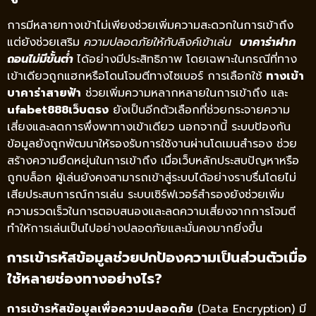
การมีหลายทางเข้าไม่เพียงช่วยเพิ่มความสะดวกในการเข้าถึง
แต่ยังช่วยเสริม
ความปลอดภัยให้กับลิงค์เข้าเล่น
บาคาร่าฝาก
ถอนไม่มีขั้นต่ำ
ได้อย่างมีประสิทธิภาพ โดยเฉพาะในกรณีที่ทาง
เข้าเดียวถูกแฮกหรือโดนโจมตีทางไซเบอร์ การเลือกใช้
ทางเข้า
บาคาร่าสายฟ้า
ช่วยเพิ่มความหลากหลายในการเข้าถึง และ
ufabet888เว็บตรง
ยังเป็นอีกตัวเลือกที่ช่วยกระจายความ
เสี่ยงและลดการพึ่งพาทางเข้าเดียว นอกจากนี้ ระบบป้องกัน
ข้อมูลยังถูกพัฒนาให้รองรับการใช้งานผ่านโดเมนสำรอง ช่วย
สร้างความยืดหยุ่นในการเข้าถึง เมื่อเว็บหลักประสบปัญหาหรือ
ถูกบล็อก ผู้เล่นยังคงสามารถเข้าสู่ระบบได้อย่างราบรื่นโดยไม่
เสียประสบการณ์การเล่น ระบบเซิร์ฟเวอร์สำรองยังช่วยเพิ่ม
ความรวดเร็วในการตอบสนองและลดความเสี่ยงจากการโจมตี
ทำให้การเล่นเป็นไปอย่างปลอดภัยและมั่นคงมากยิ่งขึ้น
การเข้ารหัสข้อมูลช่วยปกป้องความเป็นส่วนตัวเมื่อ
ใช้หลายช่องทางอย่างไร?
การเข้ารหัสข้อมูลเพื่อความปลอดภัย
(Data Encryption) มี