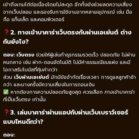
เข้าถึงเกมได้ต่อเนื่องโดยไม่สะดุด อีกทั้งยังช่วยลดความเสี่ยง
จากเว็บปลอม และรองรับการใช้งานจากหลายอุปกรณ์ เช่น มือ
ถือ แท็บเล็ต และคอมพิวเตอร์
2. ทางเข้าบาคาร่าเว็บตรงกับผ่านเอเย่นต์ ต่าง
กันยังไง?
ตอบ:
เว็บตรง
ช่วยให้ผู้เล่นทำธุรกรรมรวดเร็ว ปลอดภัย ไม่ผ่าน
คนกลาง เช่น ฝาก-ถอนอัตโนมัติ ไม่มีค่าธรรมเนียมแฝง และมี
โอกาสรับโบนัสที่คุ้มค่ากว่า
ส่วน
เว็บผ่านเอเย่นต์
มักมีข้อจำกัดเรื่องเวลา การดูแลลูกค้าช้า
กว่า และบางครั้งมีความเสี่ยงในการถอนเงิน
หากต้องการความปลอดภัยสูงสุด ควรเลือก
ทางเข้าบาคาร่า
ที่เป็นเว็บตรง
เท่านั้น
3. เล่นบาคาร่าผ่านแอปกับผ่านเว็บเบราว์เซอร์
แบบไหนดีกว่า?
ตอบ: