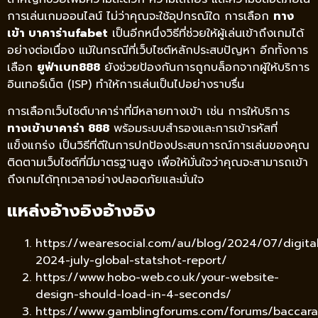
การเล่นเกมออนไลน์ ไม่ว่าคุณจะใช้อุปกรณ์ใด การเลือก
ทาง
เข้า บาคาร่าufabet
เป็นอีกหนึ่งวิธีที่ช่วยให้ผู้เล่นเข้าถึงเกมได้
อย่างต่อเนื่อง แม้ในกรณีที่เว็บไซต์หลักประสบปัญหา อีกทั้งการ
เลือก
ยูฟ่าเบท888
ยังช่วยป้องกันการถูกบล็อกจากผู้ให้บริการ
อินเทอร์เน็ต (ISP) ทำให้การเล่นเป็นไปอย่างราบรื่น
การเลือกเว็บไซต์บาคาร่าที่มีหลายทางเข้า เช่น การให้บริการ
ทางเข้าบาคาร่า 888
พร้อมระบบสำรองและการเข้ารหัสที่
แข็งแกร่ง เป็นวิธีที่ดีในการปกป้องประสบการณ์การเล่นของคุณ
ติดตามเว็บไซต์ที่มีมาตรฐานสูง เพื่อให้มั่นใจว่าคุณจะสามารถเข้า
ถึงเกมได้ทุกเวลาอย่างปลอดภัยและมั่นใจ
แหล่งอ้างอิง
อ้างอิง
https://wearesocial.com/au/blog/2024/07/digita
2024-july-global-statshot-report/
https://www.hobo-web.co.uk/your-website-
design-should-load-in-4-seconds/
https://www.gamblingforums.com/forums/baccara