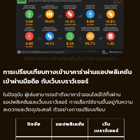
สถิติการใช้งานโทรศัพท์มือถือทั่วโลกในปัจจุบัน
การเปรียบเทียบทางเข้าบาคาร่าผ่านแอปพลิเคชัน
เข้าผ่านมือถือ กับเว็บเบราว์เซอร์
ในปัจจุบัน ผู้เล่นสามารถเข้าถึงบาคาร่าออนไลน์ได้ทั้งผ่าน
แอปพลิเคชันและเว็บเบราว์เซอร์ การเลือกใช้งานขึ้นอยู่กับความ
สะดวกและวัตถุประสงค์ ตัวอย่างการเปรียบเทียบ:
ปัจจัย
แอปพลิเคชัน
เว็บ
เบราว์เซอร์