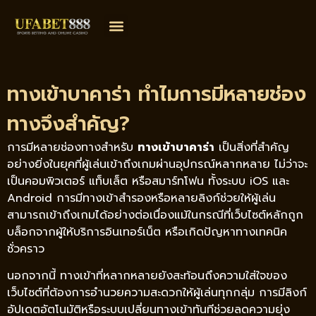
ทางเข้าบาคาร่า ทำไมการมีหลายช่อง
ทางจึงสำคัญ?
การมีหลายช่องทางสำหรับ
ทางเข้าบาคาร่า
เป็นสิ่งที่สำคัญ
อย่างยิ่งในยุคที่ผู้เล่นเข้าถึงเกมผ่านอุปกรณ์หลากหลาย ไม่ว่าจะ
เป็นคอมพิวเตอร์ แท็บเล็ต หรือสมาร์ทโฟน ทั้งระบบ iOS และ
Android การมีทางเข้าสำรองหรือหลายลิงก์ช่วยให้ผู้เล่น
สามารถเข้าถึงเกมได้อย่างต่อเนื่องแม้ในกรณีที่เว็บไซต์หลักถูก
บล็อกจากผู้ให้บริการอินเทอร์เน็ต หรือเกิดปัญหาทางเทคนิค
ชั่วคราว
นอกจากนี้ ทางเข้าที่หลากหลายยังสะท้อนถึงความใส่ใจของ
เว็บไซต์ที่ต้องการอำนวยความสะดวกให้ผู้เล่นทุกกลุ่ม การมีลิงก์
อัปเดตอัตโนมัติหรือระบบเปลี่ยนทางเข้าทันทีช่วยลดความยุ่ง