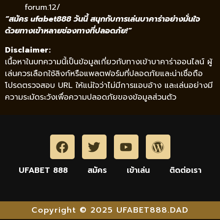
forum.12/
“สมัคร ufabet888 วันนี้ สนุกกับการเล่นบาคาร่าอย่างมั่นใจ
ด้วยทางเข้าหลายช่องทางที่ปลอดภัย!”
Disclaimer:
เนื้อหาในบทความนี้เป็นข้อมูลเกี่ยวกับทางเข้าบาคาร่าออนไลน์ ผู้
เล่นควรเลือกใช้ลิงก์หรือแพลตฟอร์มที่ปลอดภัยและน่าเชื่อถือ
โปรดตรวจสอบ URL ให้แน่ใจว่าไม่มีการแอบอ้าง และเล่นอย่างมี
ความระมัดระวังเพื่อความปลอดภัยของข้อมูลส่วนตัว
UFABET 888
สมัคร
เข้าเล่น
ติดต่อเรา
Copyright © 2025 UFABET888.DAD