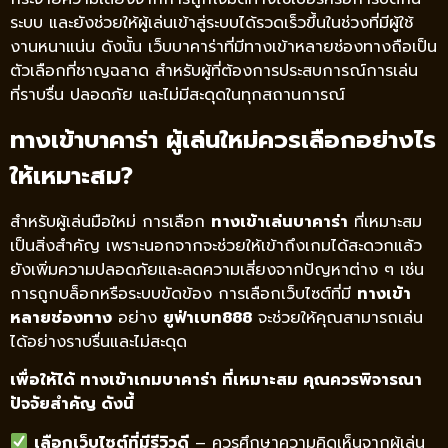
ระบบ และยังช่วยให้ผู้เล่นเข้าสู่ระบบได้รวดเร็วขึ้นในช่วงที่มีผู้ใช้
งานหนาแน่น ดังนั้น เว็บบาคาร่าที่มีทางเข้าหลายช่องทางถือเป็น
ตัวเลือกที่ชาญฉลาด สำหรับผู้ที่ต้องการประสบการณ์การเล่น
ที่ราบรื่น ปลอดภัย และไม่มีสะดุดในทุกสถานการณ์
ทางเข้าบาคาร่า ผู้เล่นใหม่ควรเลือกอย่างไร
ให้เหมาะสม?
สำหรับผู้เล่นมือใหม่ การเลือก
ทางเข้าเล่นบาคาร่า
ที่เหมาะสม
เป็นสิ่งสำคัญ เพราะนอกจากจะช่วยให้เข้าถึงเกมได้สะดวกแล้ว
ยังเพิ่มความปลอดภัยและลดความเสี่ยงจากปัญหาต่าง ๆ เช่น
การถูกบล็อกหรือระบบขัดข้อง การเลือกเว็บไซต์ที่มี
ทางเข้า
หลายช่องทาง
อย่าง
ยูฟ่าเบท888
จะช่วยให้คุณสามารถเล่น
ได้อย่างราบรื่นและไม่สะดุด
เพื่อให้ได้ ทางเข้าเกมบาคาร่า ที่เหมาะสม คุณควรพิจารณา
ปัจจัยสำคัญ ดังนี้
เลือกเว็บไซต์ที่มีรีวิวดี
– ควรศึกษาความคิดเห็นจากผู้เล่น