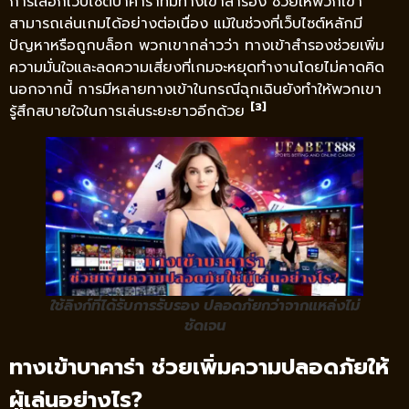
การเลือกเว็บไซต์บาคาร่าที่มีทางเข้าสำรอง ช่วยให้พวกเขา
สามารถเล่นเกมได้อย่างต่อเนื่อง แม้ในช่วงที่เว็บไซต์หลักมี
ปัญหาหรือถูกบล็อก พวกเขากล่าวว่า ทางเข้าสำรองช่วยเพิ่ม
ความมั่นใจและลดความเสี่ยงที่เกมจะหยุดทำงานโดยไม่คาดคิด
นอกจากนี้ การมีหลายทางเข้าในกรณีฉุกเฉินยังทำให้พวกเขา
[3]
รู้สึกสบายใจในการเล่นระยะยาวอีกด้วย
ใช้ลิงก์ที่ได้รับการรับรอง ปลอดภัยกว่าจากแหล่งไม่
ชัดเจน
ทางเข้าบาคาร่า ช่วยเพิ่มความปลอดภัยให้
ผู้เล่นอย่างไร?