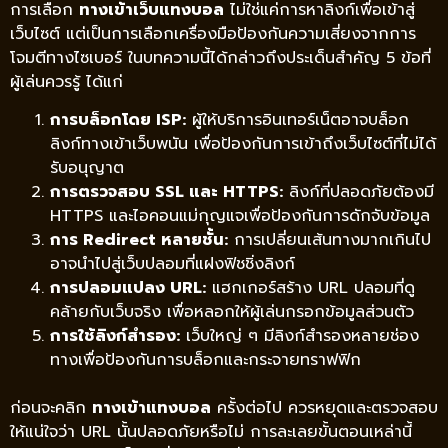
การเลือก
ทางเข้าเว็บแทงบอล
ไม่ใช่แค่การหาลิงก์เพื่อเข้าสู่
เว็บไซต์ แต่เป็นการเลือกเครื่องมือป้องกันความเสี่ยงจากการ
โจมตีทางไซเบอร์ ในบทความนี้ได้กล่าวถึงประเด็นสำคัญ 5 ข้อที่
ผู้เล่นควรรู้ ได้แก่
การบล็อกโดย ISP:
ผู้ให้บริการอินเทอร์เน็ตอาจบล็อก
ลิงก์ทางเข้าเว็บพนัน เพื่อป้องกันการเข้าถึงเว็บไซต์ที่ไม่ได้
รับอนุญาต
การตรวจสอบ SSL และ HTTPS:
ลิงก์ที่ปลอดภัยต้องมี
HTTPS และไอคอนแม่กุญแจเพื่อป้องกันการดักจับข้อมูล
การ Redirect หลายชั้น:
การเปลี่ยนเส้นทางมากเกินไป
อาจนำไปสู่เว็บปลอมที่แฝงฟิชชิ่งลิงก์
การปลอมแปลง URL:
แฮกเกอร์สร้าง URL ปลอมที่ดู
คล้ายกับเว็บจริง เพื่อหลอกให้ผู้เล่นกรอกข้อมูลส่วนตัว
การใช้ลิงก์สำรอง:
เว็บใหญ่ ๆ มีลิงก์สำรองหลายช่อง
ทางเพื่อป้องกันการบล็อกและกระจายทราฟฟิก
ก่อนจะคลิก
ทางเข้าแทงบอล
ครั้งต่อไป ควรหยุดและตรวจสอบ
ให้แน่ใจว่า URL นั้นปลอดภัยหรือไม่ การละเลยขั้นตอนเหล่านี้