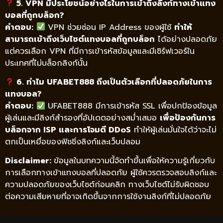
5. VPN มีประโยชน์อย่างไรในการเข้าถึงลิงก์ทางเข้าแทง
บอลที่ถูกบล็อก?
คำตอบ:
VPN ช่วยซ่อน IP Address ของผู้ใช้
ทำให้
สามารถเข้าถึงเว็บไซต์แทงบอลที่ถูกบล็อก
ได้อย่างปลอดภัย
แต่ควรเลือก VPN ที่มีการเข้ารหัสข้อมูลและมีเซิร์ฟเวอร์ใน
ประเทศที่ไม่บล็อกลิงก์นั้น
6. ทำไม UFABET888 ถึงเป็นตัวเลือกที่ปลอดภัยในการ
แทงบอล?
คำตอบ:
UFABET888 มีการเข้ารหัส SSL เพื่อปกป้องข้อมูล
ผู้เล่นและมีลิงก์สำรองที่อัปเดตอย่างสม่ำเสมอ
เพื่อป้องกันการ
บล็อกจาก ISP และการโจมตี DDoS
ทำให้ผู้เล่นมั่นใจได้ว่าจะไม่
ตกเป็นเหยื่อของฟิชชิ่งลิงก์และเว็บปลอม
Disclaimer:
ข้อมูลในบทความนี้จัดทำขึ้นเพื่อให้ความรู้เกี่ยวกับ
การเลือกทางเข้าแทงบอลที่ปลอดภัย ผู้ใช้ควรตรวจสอบลิงก์และ
ความปลอดภัยของเว็บไซต์ก่อนคลิก ทางเว็บไซต์ไม่รับผิดชอบ
ต่อความเสียหายที่อาจเกิดขึ้นจากการใช้งานลิงก์ที่ไม่ปลอดภัย