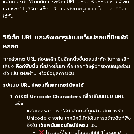
แฮกเกอร์มักใช้เทคนิคการสร้าง URL ปลอมเพื่อหลอกลวงผู้เล่น
เราจะพาไปดูวิธีการเช็ก URL และสังเกตรูปแบบเว็บปลอมที่นิยม
ใช้กัน
วิธีเช็ก URL และสังเกตรูปแบบเว็บปลอมที่นิยมใช้
หลอก
การสังเกต URL ก่อนคลิกเป็นอีกหนึ่งขั้นตอนสำคัญในการหลีก
เลี่ยง
ลิงก์ฟิชชิ่ง
ที่สร้างขึ้นมาเพื่อหลอกให้ผู้ใช้กรอกข้อมูลส่วน
ตัว เช่น รหัสผ่าน หรือข้อมูลการเงิน
รูปแบบ URL ปลอมที่แฮกเกอร์นิยมใช้
การใช้ Unicode Characters เพื่อเลียนแบบ URL
จริง
แฮกเกอร์สามารถใช้ตัวอักษรที่ดูคล้ายกันแต่รหัส
Unicode ต่างกัน เทคนิคนี้มักใช้ในการสร้างลิงก์ฟิช
ชิ่งใน
เว็บพนันออนไลน์ปลอม
เช่น
https://xn--ufabet888-1fb.com/ →