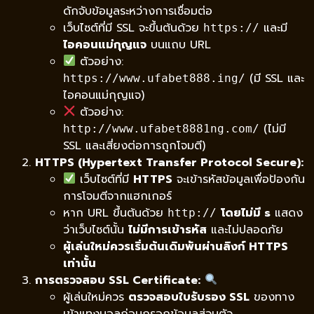
ดักจับข้อมูลระหว่างการเชื่อมต่อ
เว็บไซต์ที่มี SSL จะขึ้นต้นด้วย
และมี
https://
ไอคอนแม่กุญแจ
บนแถบ URL
ตัวอย่าง:
(มี SSL และ
https://www.ufabet888.ing/
ไอคอนแม่กุญแจ)
ตัวอย่าง:
(ไม่มี
http://www.ufabet8881ng.com/
SSL และเสี่ยงต่อการถูกโจมตี)
HTTPS (Hypertext Transfer Protocol Secure):
เว็บไซต์ที่มี
HTTPS
จะเข้ารหัสข้อมูลเพื่อป้องกัน
การโจมตีจากแฮกเกอร์
หาก URL ขึ้นต้นด้วย
โดยไม่มี s
แสดง
http://
ว่าเว็บไซต์นั้น
ไม่มีการเข้ารหัส
และไม่ปลอดภัย
ผู้เล่นใหม่ควรเริ่มต้นเดิมพันผ่านลิงก์ HTTPS
เท่านั้น
การตรวจสอบ SSL Certificate:
ผู้เล่นใหม่ควร
ตรวจสอบใบรับรอง SSL
ของทาง
เข้าแทงบอลก่อนกรอกข้อมูลส่วนตัว