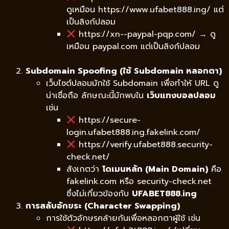
ดูเหมือน https://www.ufabet888.ing/ แต่
เป็นลิงก์ปลอม
https://xn--paypal-pqp.com/ → ดู
เหมือน paypal.com แต่เป็นลิงก์ปลอม
Subdomain Spoofing (ใช้ Subdomain หลอกตา)
เว็บไซต์ปลอมมักใช้ Subdomain เพื่อทำให้ URL ดู
น่าเชื่อถือ ลักษณะนี้มักพบใน
เว็บแทงบอลปลอม
เช่น
https://secure-
login.ufabet888.ing.fakelink.com/
https://verify.ufabet888.security-
check.net/
สังเกตว่า
โดเมนหลัก (Main Domain)
คือ
fakelink.com หรือ security-check.net
ซึ่งไม่เกี่ยวข้องกับ
UFABET888.ing
การสลับอักขระ (Character Swapping)
การใช้ตัวอักษรคล้ายกันเพื่อหลอกตาผู้ใช้ เช่น