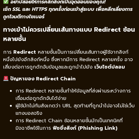
อย่าปล่อยให้การคลิกลิงก์เป็นจุดอ่อนของคุณ!
เช็ก SSL และ HTTPS ทุกครั้งก่อนเข้าสู่ระบบ เพื่อหลีกเลี่ยงการ
ถูกโจมตีทางไซเบอร์
ทางเข้าไม่ควรเปลี่ยนเส้นทางแบบ Redirect ซ้อน
หลายชั้น
การ
Redirect
หลายชั้นเป็นการเปลี่ยนเส้นทางผู้ใช้จากลิงก์
หนึ่งไปยังอีกลิงก์หนึ่ง ซึ่งหากมีการ Redirect หลายครั้ง อาจ
เสี่ยงต่อการถูกดักจับข้อมูลและถูกนำไปยัง
เว็บไซต์ปลอม
ปัญหาของ Redirect Chain
การ Redirect หลายชั้นทำให้ข้อมูลที่ส่งผ่านระหว่างการ
เชื่อมต่อถูกดักจับได้ง่าย
ผู้ใช้มักไม่ทันสังเกตว่า URL สุดท้ายที่ถูกนำไปอาจไม่ใช่เว็บ
แทงบอลจริง
การ Redirect Chain ซ้อนหลายชั้นมักเป็นเทคนิคที่
มิจฉาชีพใช้ในการ
ฟิชชิ่งลิงก์ (Phishing Link)