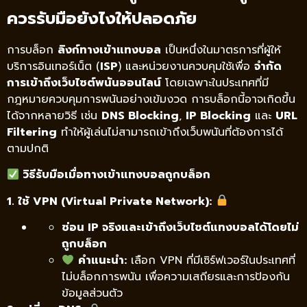
ควรรับมือยังไงให้ปลอดภัย
การบล็อก
ลิงก์ทางเข้าแทงบอล
เป็นหนึ่งในมาตรการที่ผู้ให้
บริการอินเทอร์เน็ต (
ISP
) และหน่วยงานควบคุมใช้เพื่อ
จำกัด
การเข้าถึงเว็บไซต์พนันออนไลน์
โดยเฉพาะในประเทศที่มี
กฎหมายควบคุมการพนันอย่างเข้มงวด การบล็อกนี้อาจเกิดขึ้น
ได้จากหลายวิธี เช่น
DNS Blocking
,
IP Blocking
และ
URL
Filtering
ทำให้ผู้เล่นไม่สามารถเข้าถึงเว็บพนันที่ต้องการได้
ตามปกติ
วิธีรับมือเมื่อทางเข้าแทงบอลถูกบล็อก
1. ใช้ VPN (Virtual Private Network):
ซ่อน IP จริงและเข้าถึงเว็บไซต์แทงบอลได้โดยไม่
ถูกบล็อก
คำแนะนำ:
เลือก VPN ที่มีเซิร์ฟเวอร์ในประเทศที่
ไม่บล็อกการพนัน เพื่อความเสถียรและการป้องกัน
ข้อมูลส่วนตัว