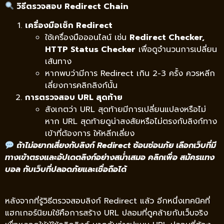
วิธีตรวจสอบ Redirect Chain
เครื่องมือเช็ก Redirect
ใช้เครื่องมือออนไลน์ เช่น
Redirect Checker,
HTTP Status Checker
เพื่อดูจำนวนการเปลี่ยน
เส้นทาง
หากพบว่ามีการ Redirect เกิน 2-3 ครั้ง ควรหลีก
เลี่ยงการคลิกลิงก์นั้น
การตรวจสอบ URL สุดท้าย
สังเกตว่า URL สุดท้ายมีการเปลี่ยนแปลงหรือไม่
หาก URL สุดท้ายดูน่าสงสัยหรือไม่ตรงกับลิงก์ทาง
เข้าที่ต้องการ ให้หลีกเลี่ยง
ถ้าไม่อยากเสี่ยงกับลิงก์ Redirect ซ้อนซ่อนภัย เลือกเว็บที่มี
ทางเข้าตรงและอัปเดตลิงก์อย่างสม่ำเสมอ คลิกเพื่อ
สมัครแทง
บอล
กับเว็บที่ปลอดภัยและเชื่อถือได้
หลังจากที่รู้วิธีตรวจสอบลิงก์ Redirect แล้ว อีกหนึ่งเทคนิคที่
แฮกเกอร์นิยมใช้คือการสร้าง URL ปลอมที่ดูคล้ายกับเว็บจริง